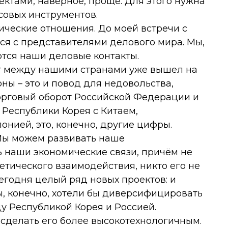
ектами, наверное, проще. Для этого нужна
совых инструментов.
ческие отношения. До моей встречи с
ся с представителями делового мира. Мы,
ются наши деловые контакты.
от между нашими странами уже вышел на
ны – это и повод для недовольства,
 торговый оборот Российской Федерации и
 Республики Корея с Китаем,
нией, это, конечно, другие цифры.
. Мы можем развивать наше
ь наши экономические связи, причём не
етического взаимодействия, никто его не
сегодня целый ряд новых проектов: и
мы, конечно, хотели бы диверсифицировать
у Республикой Корея и Россией.
 сделать его более высокотехнологичным.