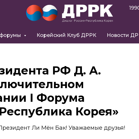
199
 форумы
Корейский Клуб ДРРК
Новости Д
идента РФ Д. А.
ключительном
ании I Форума
 Республика Корея»
резидент Ли Мён Бак! Уважаемые друзья!