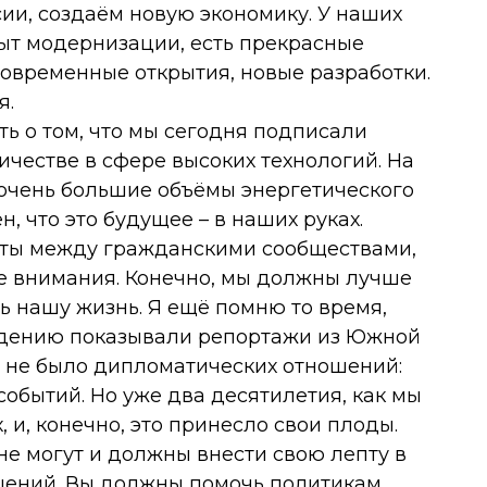
и, создаём новую экономику. У наших
ыт модернизации, есть прекрасные
овременные открытия, новые разработки.
я.
ть о том, что мы сегодня подписали
честве в сфере высоких технологий. На
м очень большие объёмы энергетического
н, что это будущее – в наших руках.
кты между гражданскими сообществами,
ре внимания. Конечно, мы должны лучше
ь нашу жизнь. Я ещё помню то время,
идению показывали репортажи из Южной
щё не было дипломатических отношений:
обытий. Но уже два десятилетия, как мы
 и, конечно, это принесло свои плоды.
е могут и должны внести свою лепту в
ений. Вы должны помочь политикам,