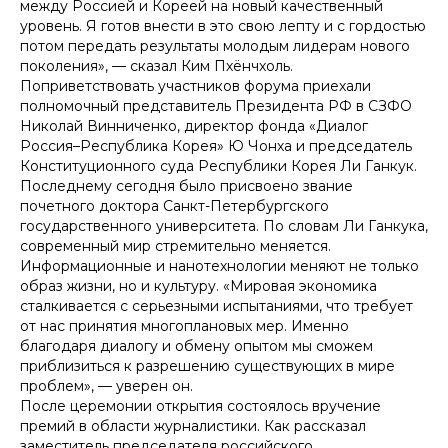
между Россией и Кореей на новый качественный
уровень. Я готов внести в это свою лепту и с гордостью
потом передать результаты молодым лидерам нового
поколения», — сказал Ким Пхёнчхоль.
Поприветствовать участников форума приехали
полномочный представитель Президента РФ в СЗФО
Николай Винниченко, директор фонда «Диалог
Россия–Республика Корея» Ю Чонха и председатель
Конституционного суда Республики Корея Ли Ганкук.
Последнему сегодня было присвоено звание
почетного доктора Санкт-Петербургского
государственного университета. По словам Ли Ганкука,
современный мир стремительно меняется.
Информационные и нанотехнологии меняют не только
образ жизни, но и культуру. «Мировая экономика
сталкивается с серьезными испытаниями, что требует
от нас принятия многоплановых мер. Именно
благодаря диалогу и обмену опытом мы сможем
приблизиться к разрешению существующих в мире
проблем», — уверен он.
После церемонии открытия состоялось вручение
премий в области журналистики. Как рассказал
заместитель председателя российского