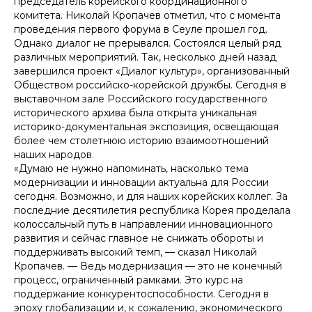
председатель корейского координационного
комитета. Николай Кропачев отметил, что с момента
проведения первого форума в Сеуле прошел год.
Однако диалог не прерывался. Состоялся целый ряд
различных мероприятий. Так, несколько дней назад
завершился проект «Диалог культур», организованный
Обществом российско-корейской дружбы. Сегодня в
выставочном зале Российского государственного
исторического архива была открыта уникальная
историко-документальная экспозиция, освещающая
более чем столетнюю историю взаимоотношений
наших народов.
«Думаю не нужно напоминать, насколько тема
модернизации и инновации актуальна для России
сегодня. Возможно, и для наших корейских коллег. За
последние десятилетия республика Корея проделала
колоссальный путь в направлении инновационного
развития и сейчас главное не снижать обороты и
поддерживать высокий темп, — сказал Николай
Кропачев. — Ведь модернизация — это не конечный
процесс, ограниченный рамками. Это курс на
поддержание конкурентоспособности. Сегодня в
эпоху глобализации и, к сожалению, экономического