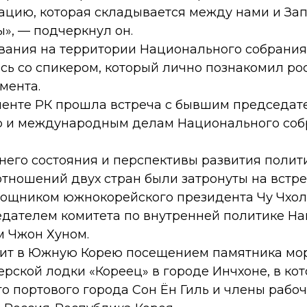
уацию, которая складывается между нами и За
», — подчеркнул он.
вания на территории Национального собрани
сь со спикером, который лично познакомил ро
мента.
менте РК прошла встреча с бывшим председат
 и международным делам Национального соб
его состояния и перспективы развития полит
отношений двух стран были затронуты на встр
мощником южнокорейского президента Чу Чхоль
едателем комитета по внутренней политике Н
м Чжон Хуном.
ит в Южную Корею посещением памятника мо
ерской лодки «Кореец» в городе Инчхоне, в ко
го портового города Сон Ён Гиль и члены рабо