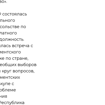
о».
Ф состоялась
ального
сольстве по
латного
должность.
лась встреча с
ментского
ке по стране,
сеобщих выборов
 круг вопросов,
ментских
купе с
роблеме
ния
Республика