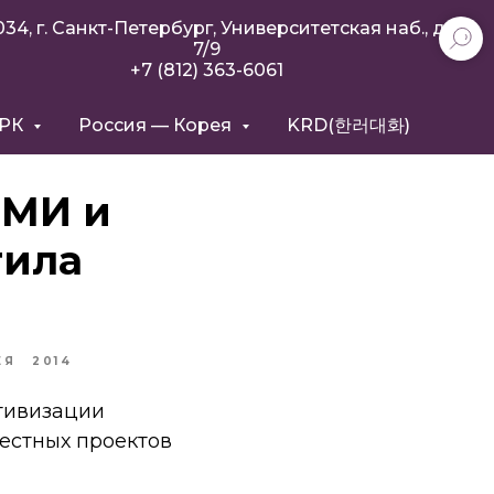
034, г. Санкт-Петербург, Университетская наб., д.
7/9
+7 (812) 363-6061
РРК
Россия — Корея
KRD(한러대화)
СМИ и
тила
ЕЯ
2014
тивизации
естных проектов