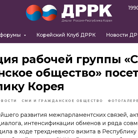
199
 форумы
Корейский Клуб ДРРК
Новости Д
ция рабочей группы «
нское общество» посе
лику Корея
ОВОСТИ
СМИ И ГРАЖДАНСКОЕ ОБЩЕСТВО
ФОТОГАЛЕР
йшего развития межпарламентских связей, ак
диалога, интенсификации обменов и ряда совм
дила в ходе трехдневного визита в Республику