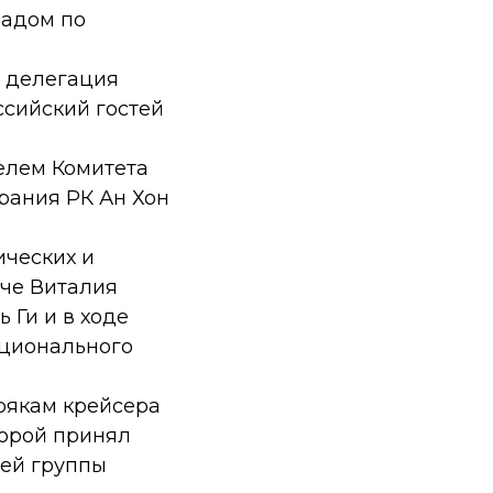
падом по
я делегация
ссийский гостей
елем Комитета
рания РК Ан Хон
ических и
ече Виталия
 Ги и в ходе
ационального
рякам крейсера
торой принял
чей группы