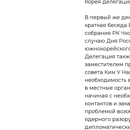
Корея делегаци
В первый же де
краткая беседа
собрания РК Чхо
случаю Дня Рос
южнокорейского
Делегация также
заместителем п
совета Ким У На
необходимость 
в местные орган
начиная с необ
контактов и зак
проблемой возо
ядерного разор
дипломатически