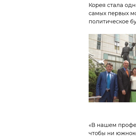
Корея стала од
самых первых м
политическое б
«В нашем профес
чтобы ни южнок