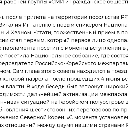
я рабочей группы «СМИ и Гражданское обществ
нь после прилета на территории посольства Р
 Виталия Игнатенко с новым спикером Национ
н И Хваном. Кстати, торжественный прием в по
сии стал первым, который первое лицо однопа
 парламента посетил с момента вступления в 
 посетила Национальное собрание, где состоя
редседателя Российско-Корейского межпарла
мом. Сам глава этого совета находился в поезд
в которой назрела после прошедших 4 июня в
ы власти. В ходе беседы был затронут широкий
ходимости дальнейшей активизации межпарла
анчивая ситуацией на Корейском полуострове в
бновления шестисторонних переговоров по п
ужения Северной Кореи. «С момента установле
х отношений между двумя нашими странами 