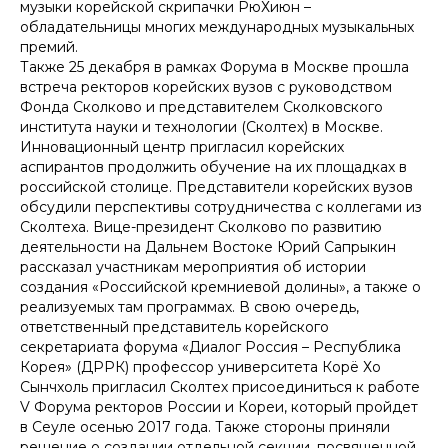
музыки корейской скрипачки РюХиюн –
обладательницы многих международных музыкальных
премий.
Также 25 декабря в рамках Форума в Москве прошла
встреча ректоров корейских вузов с руководством
Фонда Сколково и представителем Сколковского
института науки и технологии (Сколтех) в Москве.
Инновационный центр пригласил корейских
аспирантов продолжить обучение на их площадках в
российской столице. Представители корейских вузов
обсудили перспективы сотрудничества с коллегами из
Сколтеха. Вице-президент Сколково по развитию
деятельности на Дальнем Востоке Юрий Сапрыкин
рассказал участникам мероприятия об истории
создания «Российской кремниевой долины», а также о
реализуемых там программах. В свою очередь,
ответственный представитель корейского
секретариата форума «Диалог Россия – Республика
Корея» (ДРРК) профессор университета Корё Хо
Сынчхоль пригласил Сколтех присоединиться к работе
V Форума ректоров России и Кореи, который пройдет
в Сеуле осенью 2017 года. Также стороны приняли
решение о создании отдельной секции, посвященной