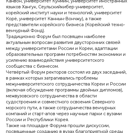
Канвон, университет Кунмин, университет иностранных
языков Хангук, Сеульскийкибер-университет,
корейский институт науки и технологий, университет
Корё, университет Каннын-Вончжу), а также
представители корейского бизнеса (Корейский техно-
венчурный Фонд).
Традиционно Форум был посвящен наиболее
актуальным вопросам развития двусторонних связей
между университетами России и Кореи, адаптации
образовательных программ потребностям экономики и
усилению взаимодействия университетского
сообщества с бизнесом.
Четвёртый Форум ректоров состоял из двух заседаний,
в рамках которых затрагивались проблемы
межуниверситетского сотрудничества Кореи и России
(включая обсуждение программы двойных дипломов),
межвузовского сотрудничества в области
судостроения и совместного освоения Северного
морского пути, а также сотрудничества венчурных
компаний и старт-апов через научные парки с вузами
России и Республики Корея.
Также на площадке Форума прошли дискуссии,
посвященные созданию в вузах благоприятной среды