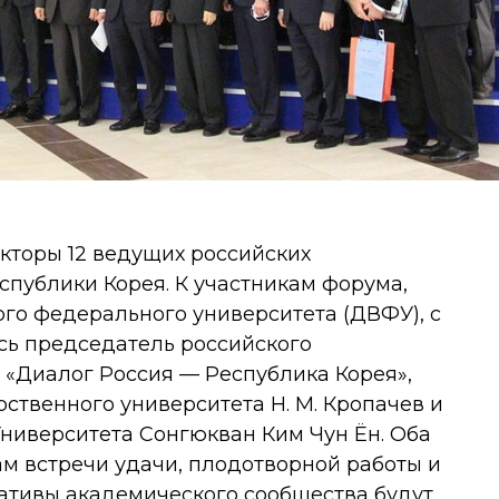
кторы 12 ведущих российских
спублики Корея. К участникам форума,
го федерального университета (ДВФУ), с
ь председатель российского
«Диалог Россия — Республика Корея»,
рственного университета Н. М. Кропачев и
Университета Сонгюкван Ким Чун Ён. Оба
м встречи удачи, плодотворной работы и
ативы академического сообщества будут