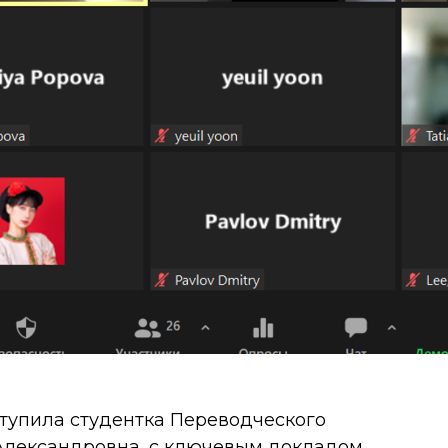
тупила студентка Переводческого
Александровна, с ключевым докладом