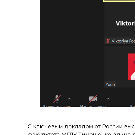
С ключевым докладом от России выс
факультета МГЛУ Тимошенко Алина 