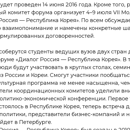
удет проведен 14 июня 2016 года. Кроме того, 
й комитет форума организует 4–9 июля VII 
Россия — Республика Корея». По всем обсужд
о взаимопонимание и намечены конкретные ша
рмулированных договоренностей.
соберутся студенты ведущих вузов двух стран д
уме «Диалог Россия — Республика Корея». В 
ди будут участвовать в круглых столах, семин
з России и Кореи. Смогут участники пообщатьс
ультурная программа не менее насыщенна, чем
тели координационных комитетов уделили вн
Политико-экономической конференции. Первое 
тоялось в Республике Корея, теперь встреча дв
 политики, представители бизнес-компаний и 
йдет в Петербурге.