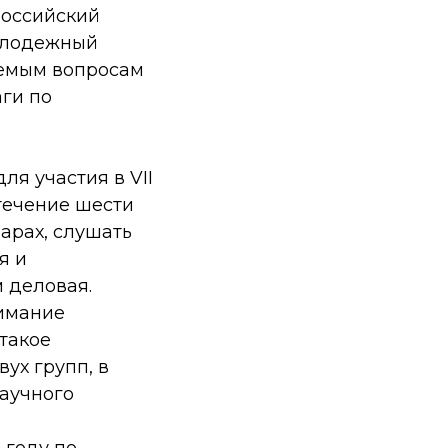
российский
Молодежный
аемым вопросам
ги по
ля участия в VII
течение шести
арах, слушать
я и
 деловая.
имание
такое
ух групп, в
научного