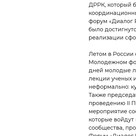
ДРРК, который б
координационны
форум «Диалог 
было достигнут
реализации сфо
Летом в России 
Молодежном фор
дней молодые лю
лекции ученых и
неформально: к
Также председа
проведению II 
мероприятие сос
которые войдут
сообщества, про