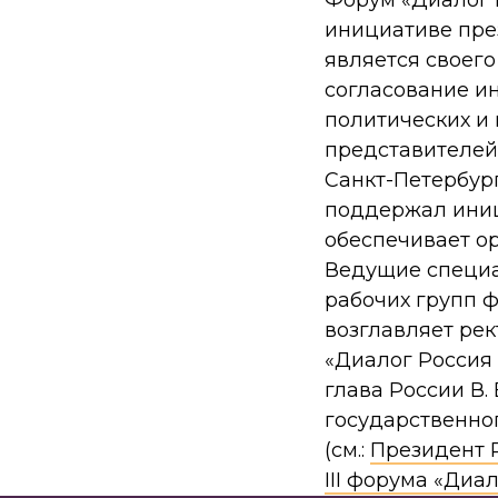
Форум «Диалог Р
инициативе пре
является своего
согласование ин
политических и 
представителей
Санкт-Петербур
поддержал иниц
обеспечивает о
Ведущие специа
рабочих групп 
возглавляет ре
«Диалог Россия 
глава России В.
государственно
(см.:
Президент 
III форума «Диа