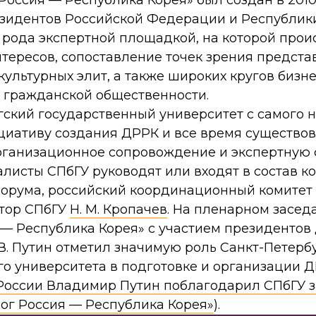
оссия — Республика Корея» был создан в 2010
зидентов Российской Федерации и Республики
 рода экспертной площадкой, на которой прои
тересов, сопоставление точек зрения предста
культурных элит, а также широких кругов бизн
 гражданской общественности.
гский государственный университет с самого 
иативу создания ДРРК и все время существо
рганизационное сопровождение и экспертную
листы СПбГУ руководят или входят в состав к
форума, российский координационный комите
ктор СПбГУ
Н. М. Кропачев
. На пленарном заседа
— Республика Корея» с участием президентов 
 В. Путин отметил значимую роль Санкт-Петерб
го университета в подготовке и организации 
России Владимир Путин поблагодарил СПбГУ 
лог Россия — Республика Корея»
).