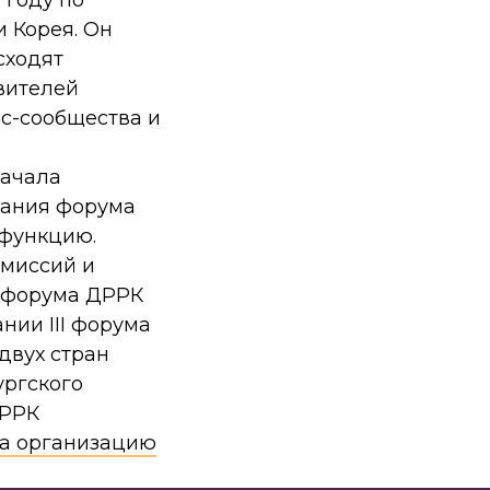
 году по
 Корея. Он
сходят
вителей
ес-сообщества и
начала
вания форума
 функцию.
омиссий и
т форума ДРРК
нии III форума
двух стран
ургского
ДРРК
за организацию