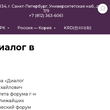
034, г. Санкт-Петербург, Университетская наб., д.
7/9
+7 (812) 363-6061
РРК
Россия — Корея
KRD(한러대화)
иалог в
ма «Диалог
ихайлович
ета форума г-н
ближайших
ический форум