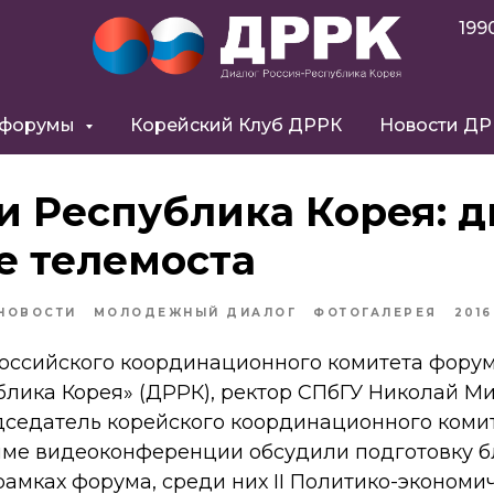
199
 форумы
Корейский Клуб ДРРК
Новости Д
и Республика Корея: д
е телемоста
НОВОСТИ
МОЛОДЕЖНЫЙ ДИАЛОГ
ФОТОГАЛЕРЕЯ
2016
оссийского координационного комитета фору
блика Корея» (ДРРК), ректор СПбГУ Николай М
дседатель корейского координационного комит
име видеоконференции обсудили подготовку 
рамках форума, среди них II Политико-эконом