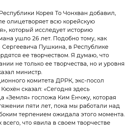
 Республики Корея То Чонхван добавил,
ле олицетворяет всю корейскую
ля», который исследует историю
ана ушло 26 лет. Подобно тому, как
а Сергеевича Пушкина, в Республике
рдятся ее творчеством. Я думаю, что
нии не только ее творчества, но и уровня
казал министр.
ионного комитета ДРРК, экс-посол
 Кюхён сказал: «Сегодня здесь
да «Земля» госпожа Ким Ёнчжу, которая
тяжении пяти лет, пока мы работали над
убоким терпением ожидала этого момента.
всего, что явила в своем творчестве