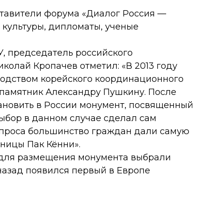
тавители форума «Диалог Россия —
 культуры, дипломаты, ученые
У, председатель российского
олай Кропачев отметил: «В 2013 году
оводством корейского координационного
 памятник Александру Пушкину. После
ановить в России монумент, посвященный
ыбор в данном случае сделал сам
опроса большинство граждан дали самую
ницы Пак Кённи».
о для размещения монумента выбрали
 назад появился первый в Европе