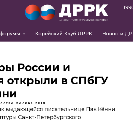
199
 форумы
Корейский Клуб ДРРК
Новости Д
ры России и
я открыли в СПбГУ
нни
усство
Москва 2018
ик выдающейся писательнице Пак Кённи
ьптуры Санкт-Петербургского