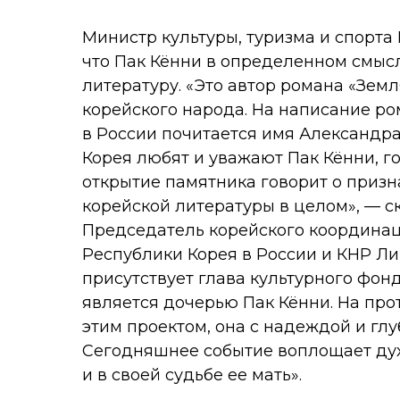
Министр культуры, туризма и спорта
что Пак Кённи в определенном смыс
литературу. «Это автор романа «Зем
корейского народа. На написание ром
в России почитается имя Александр
Корея любят и уважают Пак Кённи, го
открытие памятника говорит о призна
корейской литературы в целом», — с
Председатель корейского координац
Республики Корея в России и КНР Ли
присутствует глава культурного фон
является дочерью Пак Кённи. На про
этим проектом, она с надеждой и гл
Сегодняшнее событие воплощает дух 
и в своей судьбе ее мать».