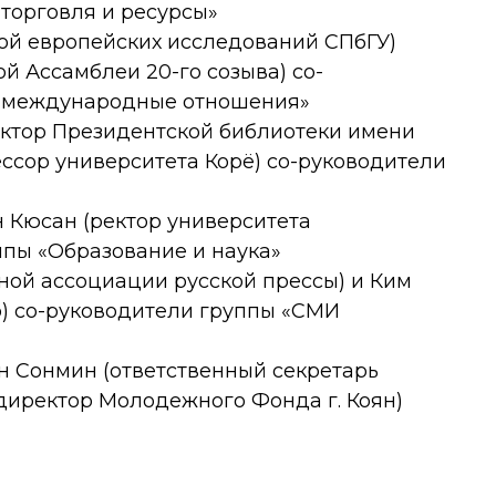
торговля и ресурсы»
рой европейских исследований СПбГУ)
й Ассамблеи 20-го созыва) со-
и международные отношения»
ектор Президентской библиотеки имени
ессор университета Корё) со-руководители
он Кюсан (ректор университета
ппы «Образование и наука»
рной ассоциации русской прессы) и Ким
о) со-руководители группы «СМИ
он Сонмин (ответственный секретарь
директор Молодежного Фонда г. Коян)