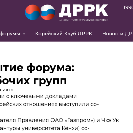
199
 форумы
Корейский Клуб ДРРК
Новости Д
ытие форума:
бочих групп
я
2018
сии с ключевыми докладами
рейских отношениях выступили со-
дателя Правления ОАО «Газпром») и Чхэ Ук
нтуры университета Кёнхи) со-