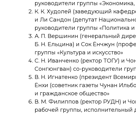
руководители группы «Экономика, 
К. К. Худолей (заведующий кафед
и Ли Сандон (депутат Национально
руководители группы «Политика 
А. П. Вершинин (генеральный дир
Б. Н. Ельцина) и Сок Ёнчжун (проф
группы «Культура и искусство»
С. Н. Иванченко (ректор ТОГУ) и Ч
Сонгюнгван) со-руководители гру
В. Н. Игнатенко (президент Всеми
Ёнхи (советник газеты Чунан Ильб
и гражданское общество»
В. М. Филиппов (ректор РУДН) и Ч
рабочей группы, исполнительный 