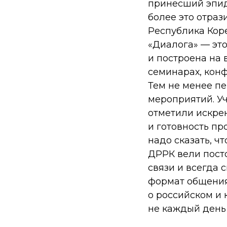
принесший эпид
более это отраз
Республика Коре
«Диалога» — это
и построена на 
семинарах, кон
Тем не менее пе
мероприятий. Уч
отметили искре
и готовность пр
надо сказать, 
ДРРК вели пост
связи и всегда 
формат общения
о российском и 
не каждый день 