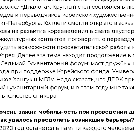
ержке «Диалога». Круглый стол состоялся в ию
ведов и переводчиков корейской художествен
кт-Петербурга. Коллеги смогли открыто высказ
озы на развитие корееведения в свете двусто
жкультурных контактов, поговорить о перевод
удить возможности просветительской работы и
Корея. Далее эта тема находит продолжение в
«Седьмой Гуманитарный форум: мост дружбы»
,
года при поддержке Корейского фонда, Универ
ков Хангук и МГЛУ. Надо сказать, что ДРРК пр
й Гуманитарный форум, и в этом году мне так
 в качестве спикера.
 очень важна мобильность при проведении д
Как удалось преодолеть возникшие барьеры
2020 год останется в памяти каждого человека 