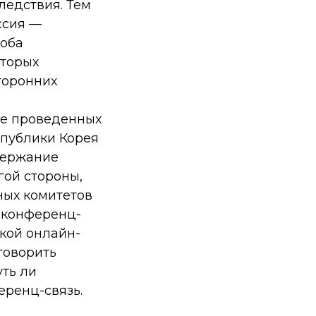
ледствия. Тем
ссия —
 оба
оторых
сторонних
ве проведенных
спублики Корея
держание
гой стороны,
ных комитетов
-конференц-
акой онлайн-
говорить
уть ли
еренц-связь.