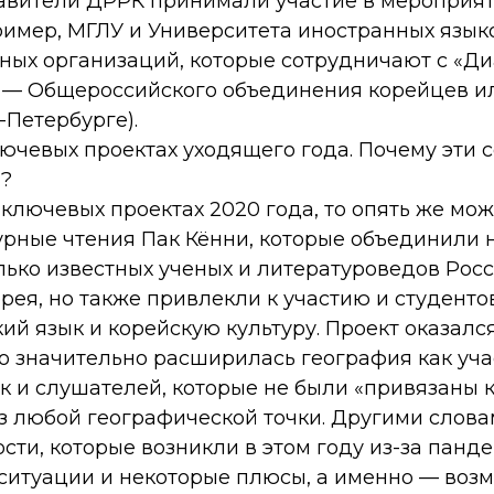
авители ДРРК принимали участие в мероприят
имер, МГЛУ и Университета иностранных языко
ных организаций, которые сотрудничают с «Д
 — Общероссийского объединения корейцев ил
-Петербурге).
ючевых проектах уходящего года. Почему эти 
?
 ключевых проектах 2020 года, то опять же мо
урные чтения Пак Кённи, которые объединили 
лько известных ученых и литературоведов Рос
рея, но также привлекли к участию и студенто
ий язык и корейскую культуру. Проект оказалс
то значительно расширилась география как уч
к и слушателей, которые не были «привязаны к 
з любой географической точки. Другими слова
ости, которые возникли в этом году из-за панде
ситуации и некоторые плюсы, а именно — воз