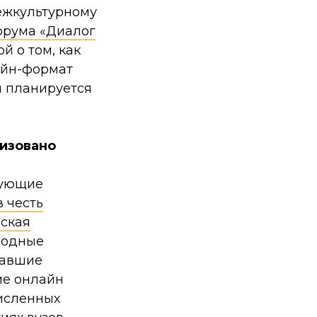
ежкультурному
орума «Диалог
й о том, как
айн-формат
ы планируется
низовано
дующие
 честь
еская
родные
тавшие
ме онлайн
исленных