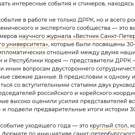
ать интересные события и спикеров, находясь
обытие в работе не только ДРРК, но и всего ро
емического и экспертного сообщества — это вы
омеров
научного журнала «Вестник Санкт-Пете
го университета»
, которые были посвящены 30
ипломатических отношений между двумя наши
и и Республики Корея — представители ДРРК 
ли иным вопросам двустороннего сотрудничест
мые свежие данные. В предисловии к одному 
ться со вступительными статьями двух руково
едседателей российского и корейского коорд
орые высоко оценили усилия представителей в
» и подвели предварительные итоги истории 3
 событие уходящего года — это
круглый стол
, 
м формате по инициативе санкт-петербургског