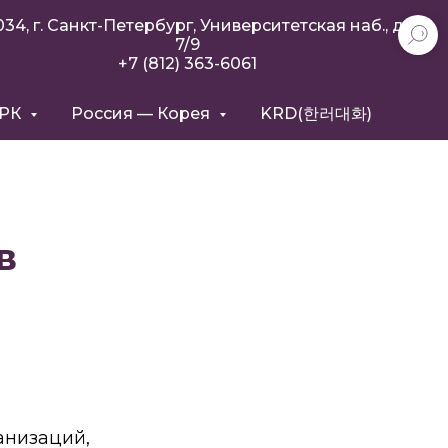
034, г. Санкт-Петербург, Университетская наб., д.
7/9
+7 (812) 363-6061
РРК
Россия — Корея
KRD(한러대화)
в
анизаций,