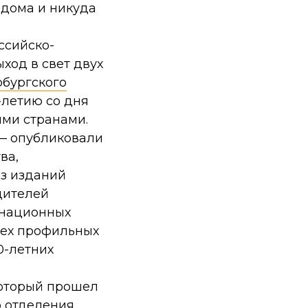
 дома и никуда
ссийско-
ход в свет двух
рбургского
-летию со дня
ми странами.
— опубликовали
ва,
из изданий
дителей
инационных
сех профильных
0-летних
который прошел
о отделения