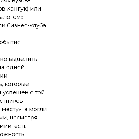
иях вузов-
в Хангук) или
иалогом»
и бизнес-клуба
события
жно выделить
на одной
сии
в, которые
я успешен с той
астников
месту», а могли
ми, несмотря
мии, есть
можность