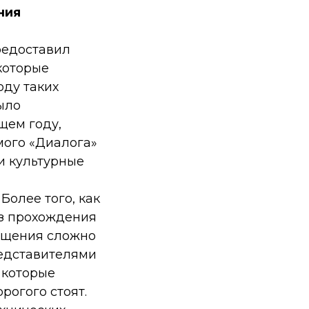
ния
редоставил
которые
оду таких
ыло
щем году,
мого «Диалога»
ли культурные
Более того, как
ез прохождения
общения сложно
редставителями
 которые
рогого стоят.