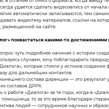
ы, в отличие от очного формата, когда ввиду т
сегда удается сделать видеозапись от начала 
ятия автоматически записываются, тем самым
здавать видеотеку материалов, ссылки на кото
и, размещенной на сайте.
лог» похвастаться какими-то достижениями
вопрос чуть подробнее начиная с истории созд
пользуясь случаем, хочу поблагодарить преды
Диалога», которые стояли у истоков создания
азу для дальнейших контактов.
 нынешнего состава дирекции — это результат 
их составов ДРРК.
ь о работе «Диалога» за те годы, когда в «Диал
я помощница, то за это время благодаря стар
ектива людей — сотрудников научных и образ