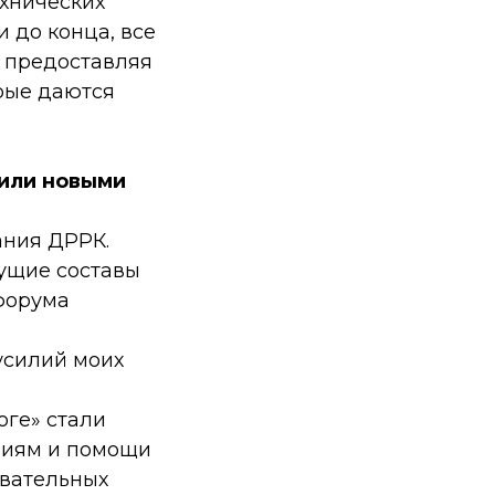
ехнических
и до конца, все
 предоставляя
рые даются
 или новыми
ания ДРРК.
дущие составы
 форума
усилий моих
оге» стали
аниям и помощи
овательных