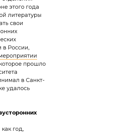
не этого года
ной литературы
ать свои
ронних
ческих
 в России,
мероприятии
 которое прошло
ситета
инимал в Санкт-
же удалось
вусторонних
?
как год,