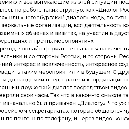
емию и все вытекающие из этой ситуации пос
илось на работе таких структур, как «Диалог Ро
я» или «Петербургский диалог». Ведь, по сути,
 зеркальные организации, вся деятельность к
взаимных обменах и визитах, на участии в дву
ференциях и прочих мероприятиях.
реход в онлайн-формат не сказался на качест
астники и со стороны России, и со стороны Ре
нний интерес и вовлеченность, интересное со
оводить такие мероприятия и в будущем. С дру
что и до пандемии председатели координацион
оянный дружеский диалог посредством видео
сверяли свои часы. Так что в каком-то смысле т
 изначально был привычен «Диалогу». Что уж 
корейском секретариатах, которые общаются ч
и по почте, и по телефону, и через видео-конф