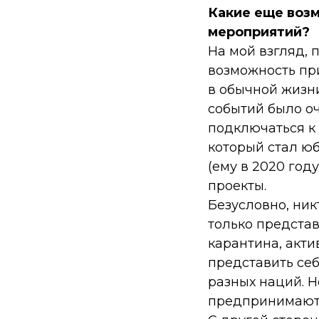
Какие еще воз
мероприятий?
На мой взгляд, 
возможность при
в обычной жизни
событий было о
подключаться к
который стал ю
(ему в 2020 год
проекты.
Безусловно, ник
только предста
карантина, акт
представить се
разных наций. Н
предпринимают н