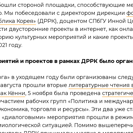
бошли стороной площадки, способствующие м
. Мы побеседовали с директором дирекции
ф
блика Корея»
(ДРРК), доцентом СПбГУ Инной Цо
ти двусторонние проекты в интернет, как онл
орию культурных мероприятий и какие проект
21 году.
иятий и проектов в рамках ДРРК было орга
ога» в уходящем году были организованы сле
1 августа прошли вторые
литературные чтения в
ак Кённи
, 5 ноября была проведена
стратегич
участием рабочих групп «Политика и междуна
кономика, торговля и ресурсы». Эти два уже с
 «диалоговыми» мероприятия прошли в режи
емиологической ситуацией. Помимо вышепереч