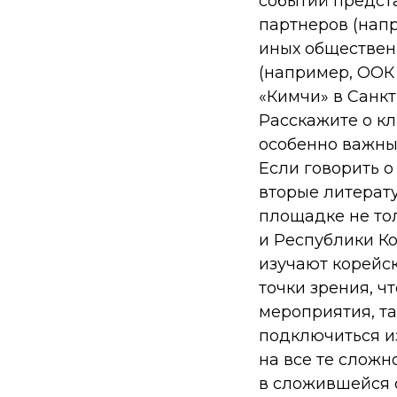
событий предст
партнеров (напр
иных обществен
(например, ООК
«Кимчи» в Санкт
Расскажите о кл
особенно важны
Если говорить о
вторые литерат
площадке не то
и Республики Ко
изучают корейск
точки зрения, ч
мероприятия, та
подключиться и
на все те сложн
в сложившейся 