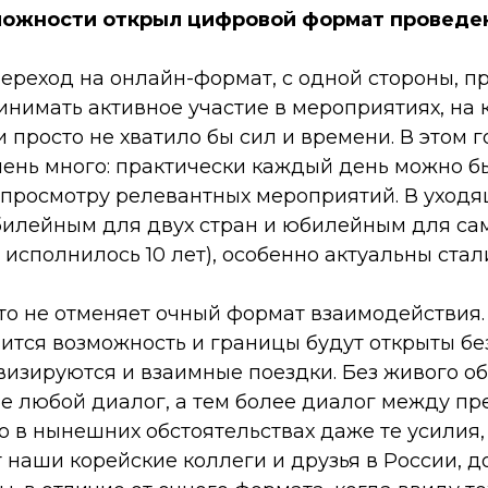
можности открыл цифровой формат проведе
переход на онлайн-формат, с одной стороны, п
нимать активное участие в мероприятиях, на 
 просто не хватило бы сил и времени. В этом г
чень много: практически каждый день можно б
 просмотру релевантных мероприятий. В уходя
билейным для двух стран и юбилейным для са
у исполнилось 10 лет), особенно актуальны ста
то не отменяет очный формат взаимодействия. 
вится возможность и границы будут открыты б
ивизируются и взаимные поездки. Без живого 
бе любой диалог, а тем более диалог между п
о в нынешних обстоятельствах даже те усилия,
аши корейские коллеги и друзья в России, до