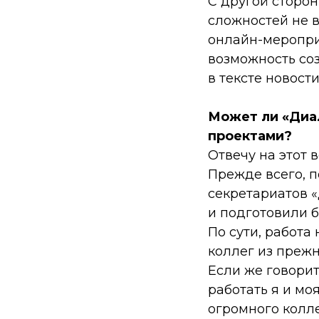
С другой сторон
сложностей не в
онлайн-меропри
возможность со
в тексте новост
Может ли «Диа
проектами?
Отвечу на этот 
Прежде всего, 
секретариатов «
и подготовили б
По сути, работа
коллег из прежн
Если же говорит
работать я и мо
огромного колл