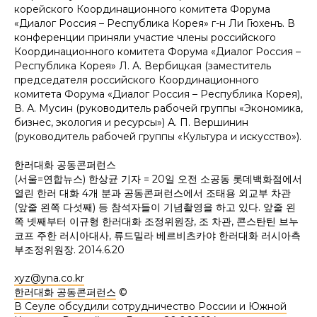
корейского Координационного комитета Форума
«Диалог Россия – Республика Корея» г-н Ли Гюхенъ. В
конференции приняли участие члены российского
Координационного комитета Форума «Диалог Россия –
Республика Корея» Л. А. Вербицкая (заместитель
председателя российского Координационного
комитета Форума «Диалог Россия – Республика Корея),
В. А. Мусин (руководитель рабочей группы «Экономика,
бизнес, экология и ресурсы») А. П. Вершинин
(руководитель рабочей группы «Культура и искусство»).
한러대화 공동콘퍼런스
(서울=연합뉴스) 한상균 기자 = 20일 오전 소공동 롯데백화점에서
열린 한러 대화 4개 분과 공동콘퍼런스에서 조태용 외교부 차관
(앞줄 왼쪽 다섯째) 등 참석자들이 기념촬영을 하고 있다. 앞줄 왼
쪽 넷째부터 이규형 한러대화 조정위원장, 조 차관, 콘스탄틴 브누
코프 주한 러시아대사, 류드밀라 베르비츠카야 한러대화 러시아측
부조정위원장. 2014.6.20
xyz@yna.co.kr
한러대화 공동콘퍼런스
©
В Сеуле обсудили сотрудничество России и Южной