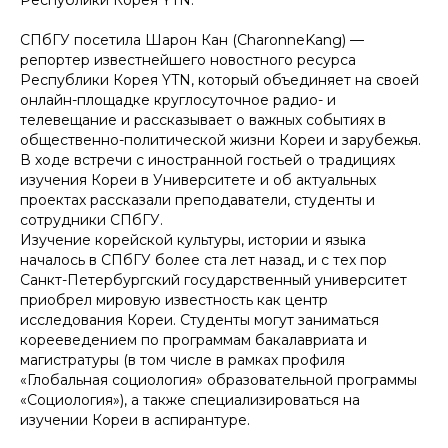
Республики Корея YTN.
СПбГУ посетила Шарон Кан (CharonneKang) —
репортер известнейшего новостного ресурса
Республики Корея YTN, который объединяет на своей
онлайн-площадке круглосуточное радио- и
телевещание и рассказывает о важных событиях в
общественно-политической жизни Кореи и зарубежья.
В ходе встречи с иностранной гостьей о традициях
изучения Кореи в Университете и об актуальных
проектах рассказали преподаватели, студенты и
сотрудники СПбГУ.
Изучение корейской культуры, истории и языка
началось в СПбГУ более ста лет назад, и с тех пор
Санкт-Петербургский государственный университет
приобрел мировую известность как центр
исследования Кореи. Студенты могут заниматься
корееведением по программам бакалавриата и
магистратуры (в том числе в рамках профиля
«Глобальная социология» образовательной программы
«Социология»), а также специализироваться на
изучении Кореи в аспирантуре.