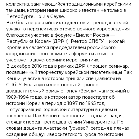
коллектив, занимающийся традиционными корейскими
танцами, который ныне широко известен не только в
Петербурге, но и в Сеуле.
Все больше российских студентов и преподавателей
узнают о перспективах отечественного корееведения
благодаря участию в форуме «Диалог Россия —
Республика Корея» (ДРРК). Ректор СПбГУ Николай
Кропачев является председателем российского
координационного комитета форума и активно
участвует в двусторонних мероприятиях.
В декабре 2016 года в рамках ДРРК прошел семинар,
посвященный творчеству корейской писательницы Пак
Кённи, участие в котором приняли специалисты из
СПбГУ. Большую известность ей принес
двадцатитомный роман-эпопея «Земля», написанный в
1969–1994 годах, в котором автор повествует об
истории Кореи в период с 1897 по 1945 год.
Популяризация корейской литературы в целом и
творчества Пак Кённи в частности — одна из задач,
стоящих перед преподавателями Университета. По
словам доцента Анастасии Гурьевой, сегодня в планах
создание общеуниверситетского курса по истории