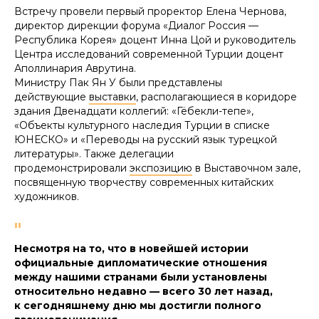
Встречу провели первый проректор Елена Чернова,
директор дирекции форума «Диалог Россия —
Республика Корея» доцент Инна Цой и руководитель
Центра исследований современной Турции доцент
Аполлинария Аврутина.
Министру Пак Ян У были представлены
действующие
выставки
, располагающиеся в коридоре
здания Двенадцати коллегий: «Гёбекли-тепе»,
«Объекты культурного наследия Турции в списке
ЮНЕСКО» и «Переводы на русский язык турецкой
литературы». Также делегации
продемонстрировали
экспозицию
в Выставочном зале,
посвященную творчеству современных китайских
художников.
"
Несмотря на то, что в новейшей истории
официальные дипломатические отношения
между нашими странами были установлены
относительно недавно — всего 30 лет назад,
к сегодняшнему дню мы достигли полного