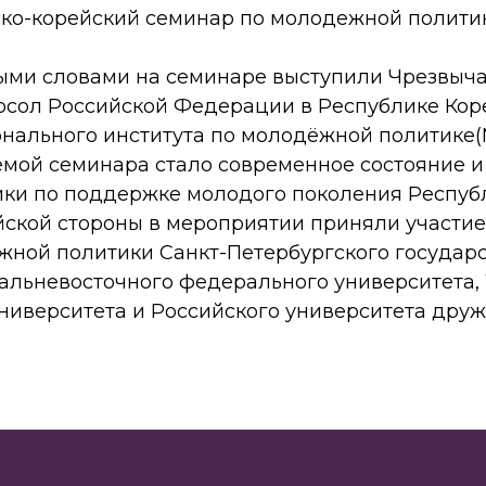
ко-корейский семинар по молодежной политик
ыми словами на семинаре выступили Чрезвыч
сол Российской Федерации в Республике Коре
нального института по молодёжной политике(N
темой семинара стало современное состояние 
ики по поддержке молодого поколения Респуб
ийской стороны в мероприятии приняли участи
жной политики Санкт-Петербургского государ
Дальневосточного федерального университета,
ниверситета и Российского университета друж