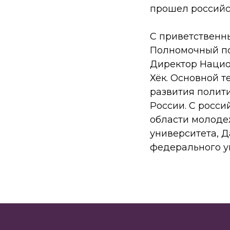
прошел российс
С приветственн
Полномочный по
Директор Нацио
Хёк. Основной 
развития полит
России. С росс
области молоде
университета, 
федерального у