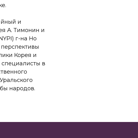
е.
айный и
я А. Тимонин и
YPI) г-на Но
и перспективы
лики Корея и
е специалисты в
ственного
 Уральского
бы народов.