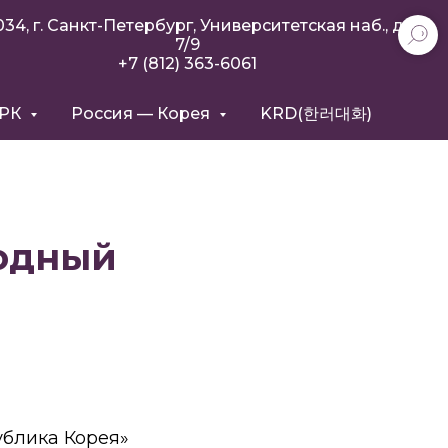
034, г. Санкт-Петербург, Университетская наб., д.
7/9
+7 (812) 363-6061
РРК
Россия — Корея
KRD(한러대화)
родный
ублика Корея»